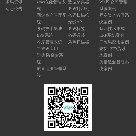
条码资讯
wms仓储管理系
数据采集器
WMS|仓库管理
动态公告
统
条码打印机
系统案例
固定资产管理系
条码扫描枪
固定资产管理系
统
无线AP
统案例
条码技术集成
条码标签
条码技术集成
ERP系统
条码碳带
ERP系统案例
冷库管理系统
条码扫描器
二维码应用案例
二维码应用
防伪|防窜货系
防伪|防窜货系
统案例
统
质量追溯管理系
质量追溯管理系
统案例
统