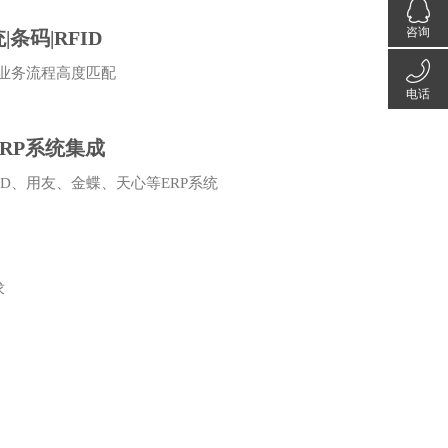
咨询
条码|RFID
业务流程高度匹配
电话
在线咨
RP系统集成
020-
询
AD、用友、金蝶、天心等ERP系统
3899
求