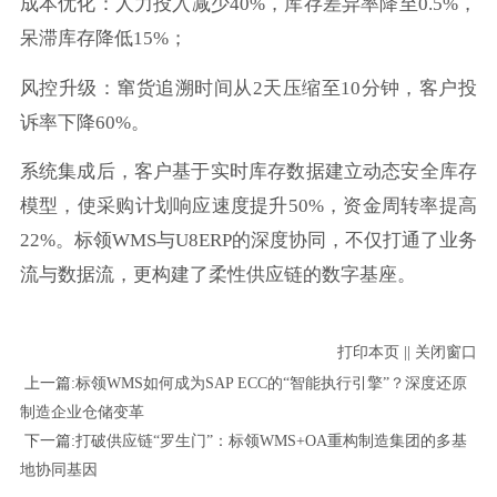
成本优化：人力投入减少40%，库存差异率降至0.5%，
呆滞库存降低15%；
风控升级：窜货追溯时间从2天压缩至10分钟，客户投
诉率下降60%。
系统集成后，客户基于实时库存数据建立动态安全库存
模型，使采购计划响应速度提升50%，资金周转率提高
22%。标领WMS与U8ERP的深度协同，不仅打通了业务
流与数据流，更构建了柔性供应链的数字基座。
打印本页
||
关闭窗口
上一篇:
标领WMS如何成为SAP ECC的“智能执行引擎”？深度还原
制造企业仓储变革
下一篇:
打破供应链“罗生门”：标领WMS+OA重构制造集团的多基
地协同基因