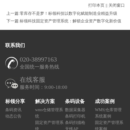
打印本页
||
关闭窗口
上一篇:
零库存不是梦！标领科技以数字化赋能制造业精益升级
下一篇:
标领科技固定资产管理系统：解锁企业资产数字化新价值
联系我们
020-38997163
全国统一服务热线
在线客服
服务时间：9:00-18:00
标领分享
解决方案
条码设备
成功案例
条码资讯
wms仓储管理系
数据采集器
WMS|仓库管理
动态公告
统
条码打印机
系统案例
固定资产管理系
条码扫描枪
固定资产管理系
统
无线AP
统案例